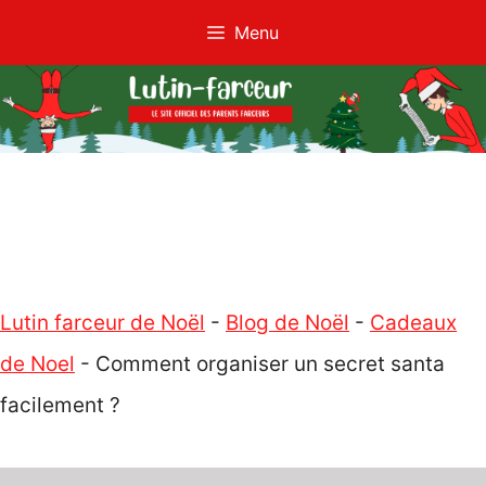
Aller
Menu
au
contenu
Lutin farceur de Noël
-
Blog de Noël
-
Cadeaux
de Noel
-
Comment organiser un secret santa
facilement ?