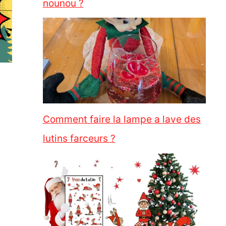
nounou ?
Comment faire la lampe a lave des
lutins farceurs ?