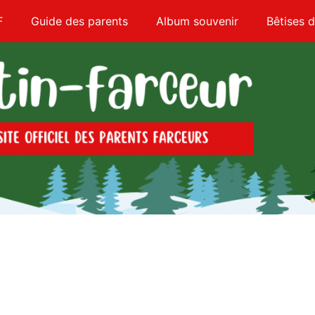
F
Guide des parents
Album souvenir
Bêtises d