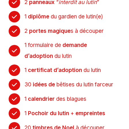
2
panneaux
“
interdit au lutin
”
1
diplôme
du gardien de lutin(e)
2
portes magique
s à découper
1 formulaire de
demande
d’adoption
du lutin
1
certificat d’adoption
du lutin
30
idées de
bêtises du lutin farceur
1
calendrier
des blagues
1
Pochoir du lutin
+
empreintes
20
timbres de Noel
à découper