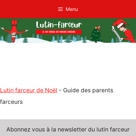
Aller
Menu
au
contenu
Lutin farceur de Noël
-
Guide des parents
farceurs
Abonnez vous à la newsletter du lutin farceur