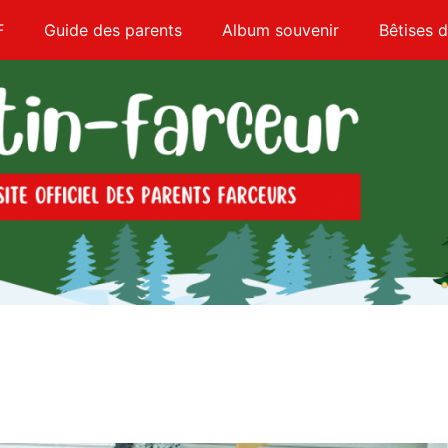
F
Guide des parents
Album souvenir
Bêtises d