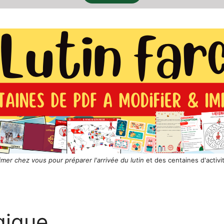
rimer chez vous pour préparer l'arrivée du lutin
et des centaines d'activi
gique