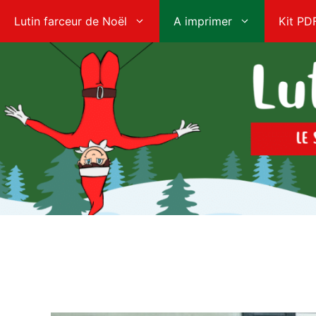
Aller
Lutin farceur de Noël
A imprimer
Kit PD
au
contenu