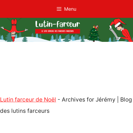
Aller
Menu
au
contenu
Lutin farceur de Noël
-
Archives for Jérémy | Blog
des lutins farceurs