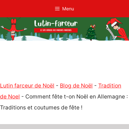
Aller
Menu
au
contenu
Lutin farceur de Noël
-
Blog de Noël
-
Tradition
de Noel
-
Comment fête t-on Noël en Allemagne :
Traditions et coutumes de fête !