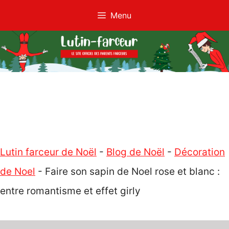
Aller
Menu
au
contenu
Lutin farceur de Noël
-
Blog de Noël
-
Décoration
de Noel
-
Faire son sapin de Noel rose et blanc :
entre romantisme et effet girly