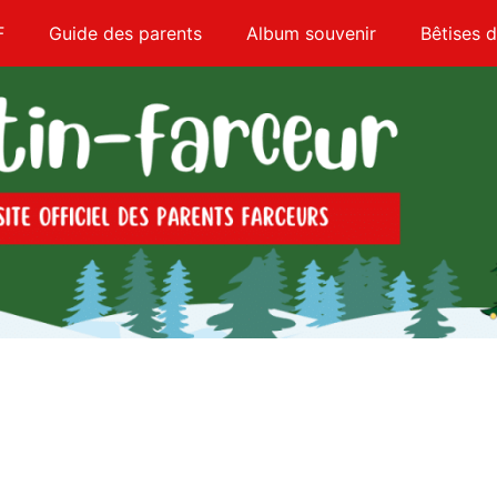
F
Guide des parents
Album souvenir
Bêtises d