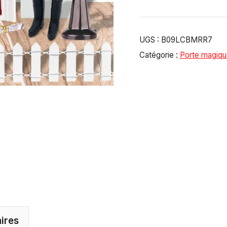
UGS :
B09LCBMRR7
Catégorie :
Porte magiqu
ires