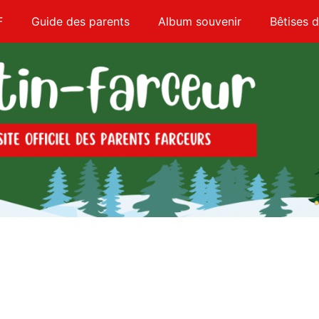
F
Guide des parents
Album souvenir
Bêtises d