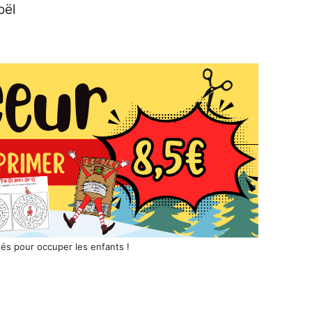
oël
tés pour occuper les enfants !