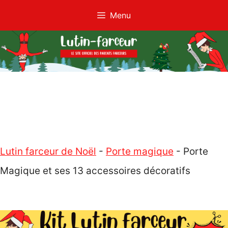
Aller
Menu
au
contenu
Lutin farceur de Noël
-
Porte magique
-
Porte
Magique et ses 13 accessoires décoratifs