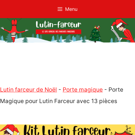
Aller
Menu
au
contenu
Lutin farceur de Noël
-
Porte magique
-
Porte
Magique pour Lutin Farceur avec 13 pièces