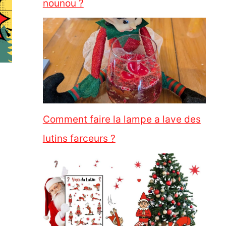
nounou ?
Comment faire la lampe a lave des
lutins farceurs ?