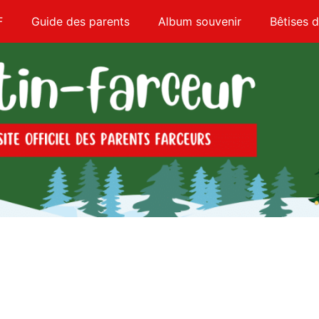
F
Guide des parents
Album souvenir
Bêtises d