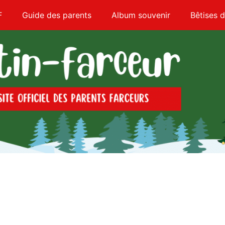
F
Guide des parents
Album souvenir
Bêtises d