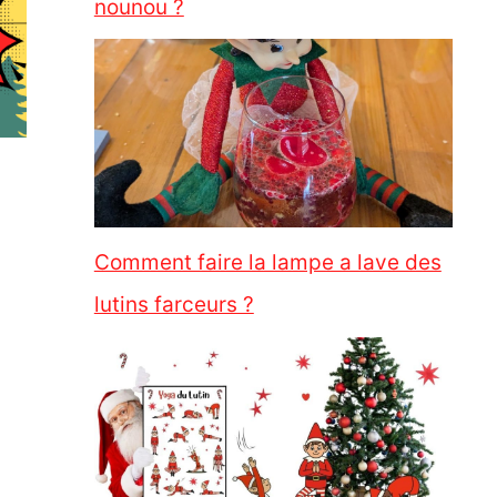
nounou ?
Comment faire la lampe a lave des
lutins farceurs ?