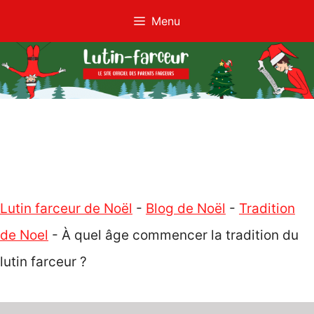
Aller
Menu
au
contenu
Lutin farceur de Noël
-
Blog de Noël
-
Tradition
de Noel
-
À quel âge commencer la tradition du
lutin farceur ?