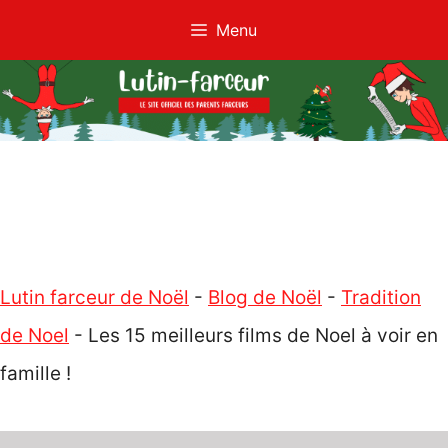
Aller
Menu
au
contenu
Lutin farceur de Noël
-
Blog de Noël
-
Tradition
de Noel
-
Les 15 meilleurs films de Noel à voir en
famille !