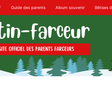
F
Guide des parents
Album souvenir
Bêtises d