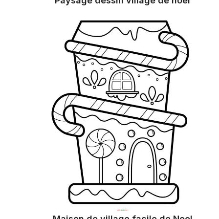
Paysage dessin village de noel
Maison de village facile de Noel