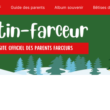
F
Guide des parents
Album souvenir
Bêtises d