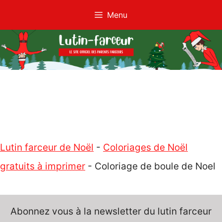
Aller
Menu
au
contenu
Lutin farceur de Noël
-
Coloriages de Noël
gratuits à imprimer
-
Coloriage de boule de Noel
Abonnez vous à la newsletter du lutin farceur