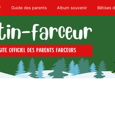
F
Guide des parents
Album souvenir
Bêtises d