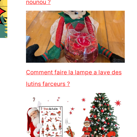
nounou ?
Comment faire la lampe a lave des
lutins farceurs ?