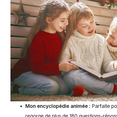
Mon encyclopédie animée
: Parfaite p
regorge de plus de 180 questions-réponse