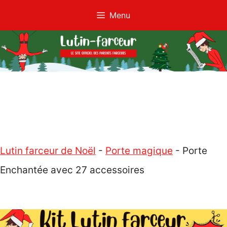
Aller
Menu
au
contenu
Lutin farceur de Noël
-
Porte magique
-
Porte
Enchantée avec 27 accessoires