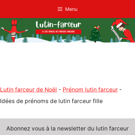
Aller
Menu
au
contenu
Lutin farceur de Noël
-
Prénom lutin farceur
-
Idées de prénoms de lutin farceur fille
Abonnez vous à la newsletter du lutin farceur