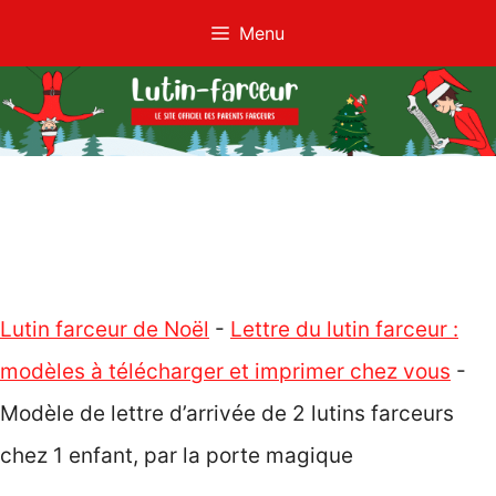
Aller
Menu
au
contenu
Lutin farceur de Noël
-
Lettre du lutin farceur :
modèles à télécharger et imprimer chez vous
-
Modèle de lettre d’arrivée de 2 lutins farceurs
chez 1 enfant, par la porte magique