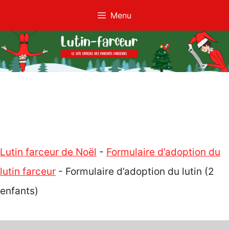
Aller
Menu
au
contenu
Lutin farceur de Noël
-
Formulaire d’adoption du
lutin farceur
-
Formulaire d’adoption du lutin (2
enfants)