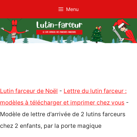
Aller
Menu
au
contenu
Lutin farceur de Noël
-
Lettre du lutin farceur :
modèles à télécharger et imprimer chez vous
-
Modèle de lettre d’arrivée de 2 lutins farceurs
chez 2 enfants, par la porte magique