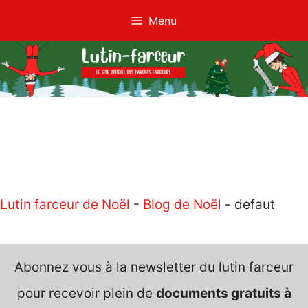
Aller
Menu
au
contenu
Lutin farceur de Noël
-
Blog de Noël
-
defaut
Abonnez vous à la newsletter du lutin farceur
pour recevoir plein de
documents gratuits à