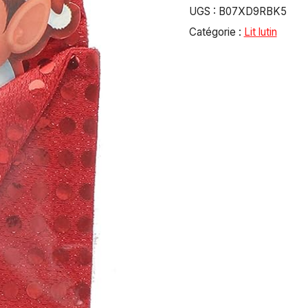
UGS :
B07XD9RBK5
Catégorie :
Lit lutin