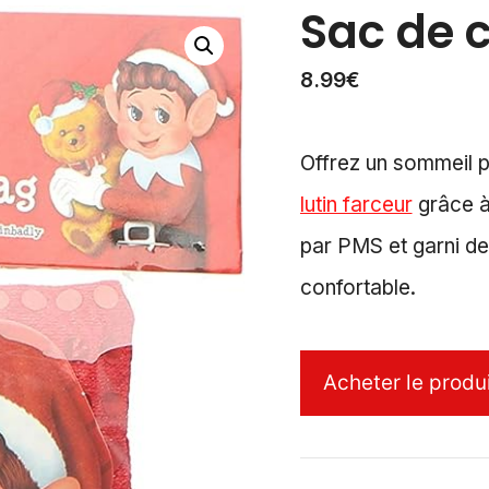
Sac de 
8.99
€
Offrez un sommeil p
lutin farceur
grâce à
par PMS et garni de 
confortable.
Acheter le produ