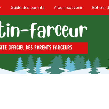
F
Guide des parents
Album souvenir
Bêtises d