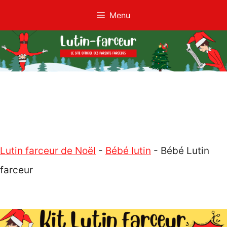
Aller
Menu
au
contenu
Lutin farceur de Noël
-
Bébé lutin
-
Bébé Lutin
farceur